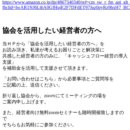
https://www.amazon.co.jp/dp/4867340340/ref=cm_sw_r_fm_ap
fbclid=IwAR1NJ6LtbA0GfHujE2F7DFdET97Juz0pyRz9hxH7_B
協会を活用したい経営者の方へ
当ＨＰから「協会を活用したい経営者の方へ」を
お読み頂き、私達が考えるお困りごとと解決策に
共感した経営者の方のみに、「キャッシュフロー経営の導入
支援」
を補助金を活用して支援させて頂きます。
「お問い合わせはこちら」から必要事項とご質問等を
ご記載の上、送信ください。
折り返し協会から、zooｍにてミーティングの場を
ご案内申し上げます。
また、経営者向け無料zoomセミナーも随時開催致しますの
で
そちらもお気軽にご参加ください。