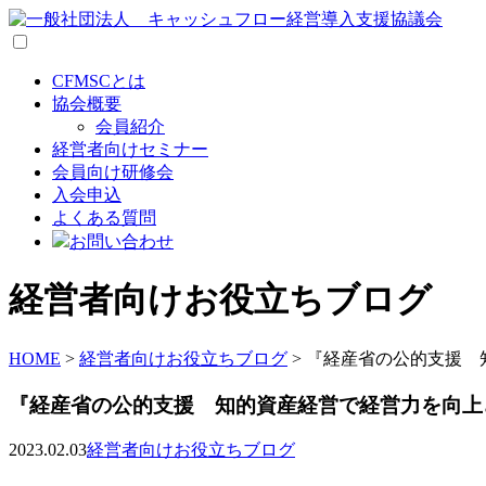
CFMSCとは
協会概要
会員紹介
経営者向けセミナー
会員向け研修会
入会申込
よくある質問
お問い合わせ
経営者向けお役立ちブログ
HOME
>
経営者向けお役立ちブログ
>
『経産省の公的支援 知
『経産省の公的支援 知的資産経営で経営力を向上さ
2023.02.03
経営者向けお役立ちブログ