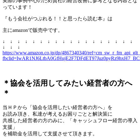
実際の事例中心のため貴社の経営改善に参考となる内容とな
っています！
『もう会社がつぶれる！！と思ったら読む本』は
主にamazonで販売中です。
↓ ↓ ↓ ↓ ↓ ↓ ↓ ↓ ↓ ↓ ↓ ↓ ↓ ↓ ↓ ↓ ↓ ↓
↓ ↓ ↓
https://www.amazon.co.jp/dp/4867340340/ref=cm_sw_r_fm_ap
fbclid=IwAR1NJ6LtbA0GfHujE2F7DFdET97Juz0pyRz9hxH7_B
＊協会を活用してみたい経営者の方へ
＊
当ＨＰから「協会を活用したい経営者の方へ」を
お読み頂き、私達が考えるお困りごとと解決策に
共感した経営者の方のみに、「キャッシュフロー経営の導入
支援」
を補助金を活用して支援させて頂きます。