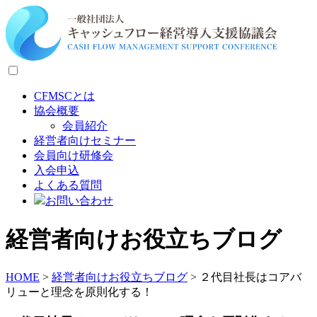
CFMSCとは
協会概要
会員紹介
経営者向けセミナー
会員向け研修会
入会申込
よくある質問
お問い合わせ
経営者向けお役立ちブログ
HOME
>
経営者向けお役立ちブログ
>
２代目社長はコアバ
リューと理念を原則化する！