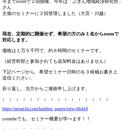
今までzoomで２回開催、今年は「ぶぎん地域経済研究所」
さん
主催のセミナーに２回登壇しました（大宮・川越）
現在、定期的に開催せず、希望の方のみ１名からzoomで
対応します。
価格は１万５千円で、約６時間のセミナーです。
（経営幹部と参加されても追加料金はありません）
下記ページから、希望セミナー日時のを３候補お書き上
送信ください。
折り返し、当方からご連絡申し上げます。
↓ ↓ ↓ ↓ ↓ ↓ ↓ ↓ ↓ ↓ ↓ ↓ ↓ ↓ ↓ ↓
https://peraichi.com/landing_pages/view/dh4x9
youtubeでも、セミナー概要が学べます！！