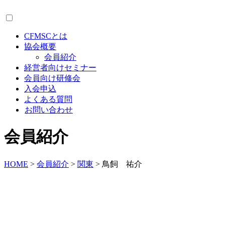
CFMSCとは
協会概要
会員紹介
経営者向けセミナー
会員向け研修会
入会申込
よくある質問
お問い合わせ
会員紹介
HOME
>
会員紹介
>
関東
>
鳥飼 祐介