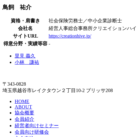
鳥飼 祐介
資格・肩書き
社会保険労務士／中小企業診断士
会社名
経営人事総合事務所クリエイションハイ
サイトURL
https://creationhive.jp/
得意分野・実績等容
-
里見 義久
小林 謙祐
〒343-0828
埼玉県越谷市レイクタウン２丁目10-2 ブリッサ208
HOME
ABOUT
協会概要
会員紹介
経営者向けセミナー
会員向け研修会