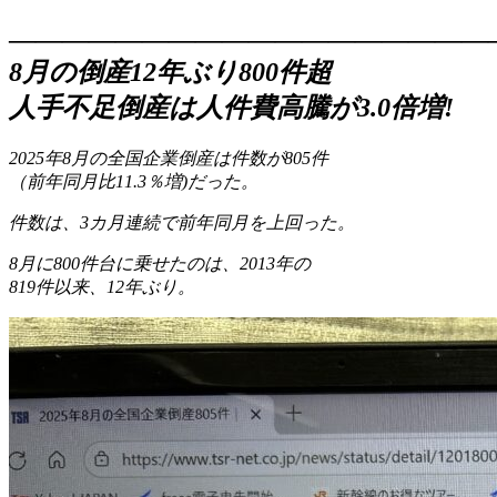
——————————————————
8月の倒産12年ぶり800件超
人手不足倒産
は人件費高騰が3.0倍増!
2025年8月の全国企業倒産は件数が805件
（前年同月比11.3％増)だった。
件数は、3カ月連続で前年同月を上回った。
8月に800件台に乗せたのは、2013年の
819件以来、12年ぶり。