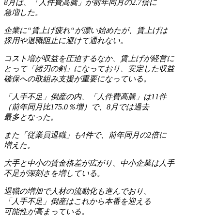
8月は、「人件費高騰」が前年同月の2.7倍に
急増した。
企業に“賃上げ疲れ“が漂い始めたが、賃上げは
採用や退職阻止に避けて通れない。
コスト増が収益を圧迫するなか、賃上げが経営に
とって「諸刃の剣」になっており、安定した収益
確保への取組み支援が重要になっている。
「人手不足」倒産の内、「人件費高騰」は11件
（前年同月比175.0％増）で、8月では過去
最多となった。
また「従業員退職」も4件で、前年同月の2倍に
増えた。
大手と中小の賃金格差が広がり、中小企業は人手
不足が深刻さを増している。
退職の増加で人材の流動化も進んでおり、
「人手不足」倒産はこれから本番を迎える
可能性が高まっている。