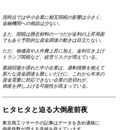
現時点では中小企業に相互関税の影響は小さく、
金融機関への相談は少ない。
また、関税は懸念材料の一つだが金利の上昇局面
でもあり予防的な資金調達の動きは目立たない。
ただ、物価高や人件費上昇に加え、金利引き上げ
トランプ関税など、経営リスクが増えている。
業績回復が遅れた中小企業は、過剰債務を抱えて
新たな資金調達も難しいだけに、これから年末の
資金需要に対応できない企業の息切れが、
倒産を押し上げる可能性が高まっている。
————————————————————————-
ヒタヒタと迫る大倒産前夜
東京商工リサーチの記事はデータを含め適格に
倒産件数が増える兆候を捉えています。